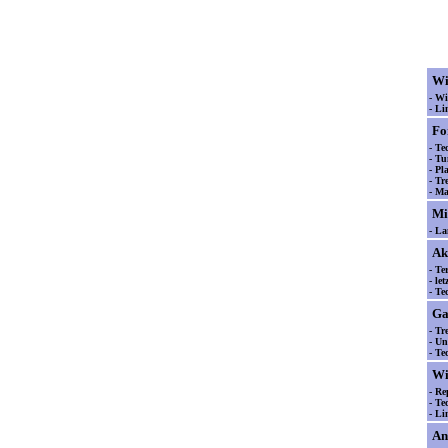
Wi
- Wi
- L
Fo
- Te
- Tu
- Pl
- Tr
- Ma
Mi
- La
Ak
- Te
- let
- Te
Ga
- Tr
- Un
- Te
Wi
- Re
- Te
- Li
An